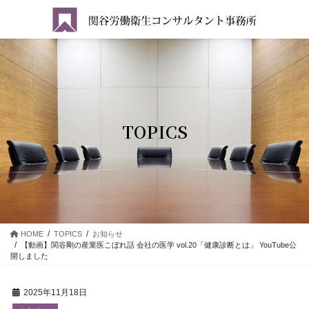
コ
ナ
ン
ビ
テ
ゲ
ン
ー
ツ
シ
に
ョ
移
ン
動
に
移
TOPICS
動
HOME
TOPICS
お知らせ
【動画】関谷剛の産業医こぼれ話 会社の医学 vol.20「健康診断とは」 YouTube公
開しました
2025年11月18日