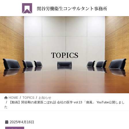
コ
ナ
ン
ビ
テ
ゲ
ン
ー
ツ
シ
に
ョ
移
ン
動
に
移
TOPICS
動
HOME
TOPICS
お知らせ
【動画】関谷剛の産業医こぼれ話 会社の医学 vol.13 「痛風」 YouTube公開しまし
た
2025年4月16日